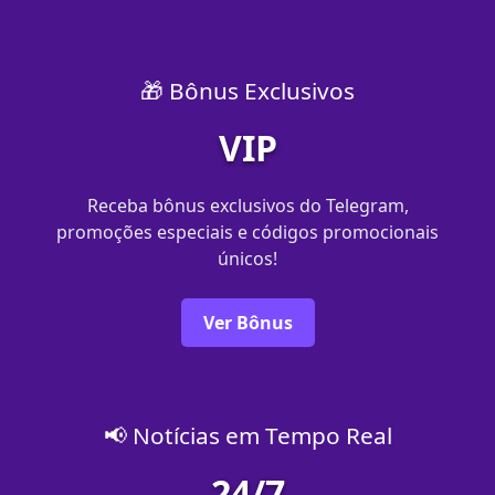
🎁 Bônus Exclusivos
VIP
Receba bônus exclusivos do Telegram,
promoções especiais e códigos promocionais
únicos!
Ver Bônus
📢 Notícias em Tempo Real
24/7