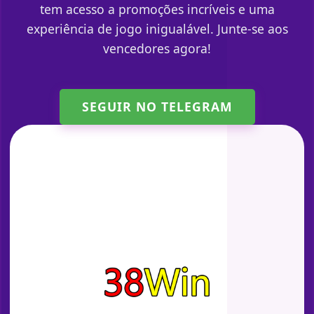
tem acesso a promoções incríveis e uma
experiência de jogo inigualável. Junte-se aos
vencedores agora!
SEGUIR NO TELEGRAM