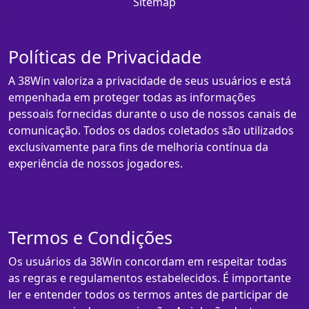
Sitemap
Políticas de Privacidade
A 38Win valoriza a privacidade de seus usuários e está
empenhada em proteger todas as informações
pessoais fornecidas durante o uso de nossos canais de
comunicação. Todos os dados coletados são utilizados
exclusivamente para fins de melhoria contínua da
experiência de nossos jogadores.
Termos e Condições
Os usuários da 38Win concordam em respeitar todas
as regras e regulamentos estabelecidos. É importante
ler e entender todos os termos antes de participar de