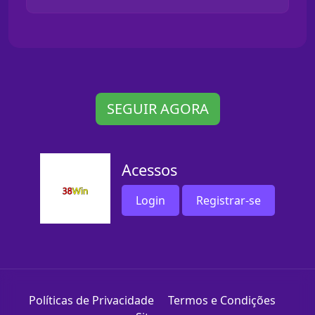
SEGUIR AGORA
Acessos
Login
Registrar-se
Políticas de Privacidade
Termos e Condições