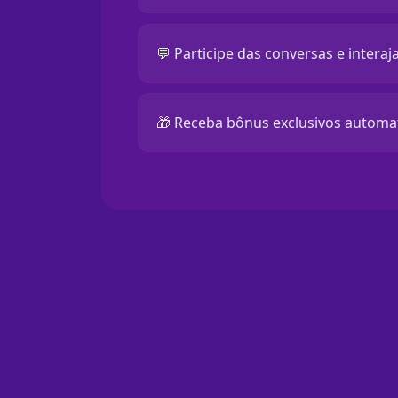
💬 Participe das conversas e interaj
🎁 Receba bônus exclusivos autom