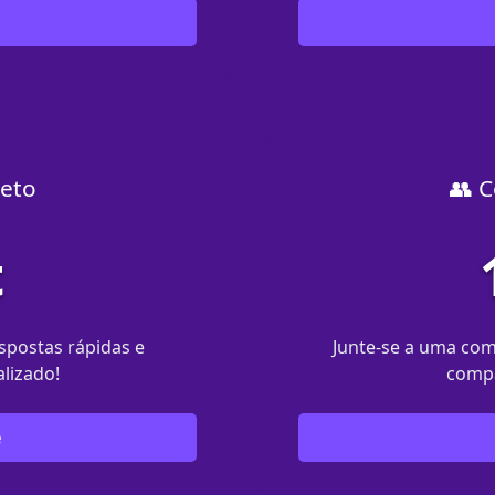
reto
👥 
t
espostas rápidas e
Junte-se a uma com
lizado!
compa
e