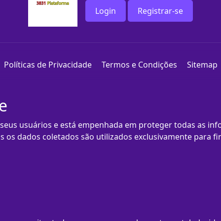
Login
Registrar-se
Políticas de Privacidade
Termos e Condições
Sitemap
de
e seus usuários e está empenhada em proteger todas as in
 os dados coletados são utilizados exclusivamente para fi