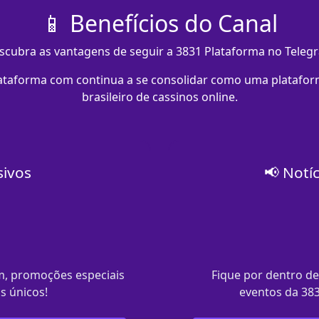
📱 Benefícios do Canal
scubra as vantagens de seguir a 3831 Plataforma no Teleg
ataforma com​ continua a se consolidar como uma plataform
brasileiro de cassinos online.
sivos
📢 Notí
m, promoções especiais
Fique por dentro d
s únicos!
eventos da 38