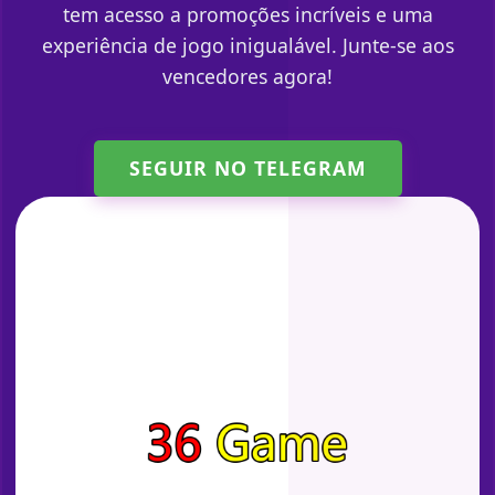
tem acesso a promoções incríveis e uma
experiência de jogo inigualável. Junte-se aos
vencedores agora!
SEGUIR NO TELEGRAM