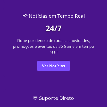
📢 Notícias em Tempo Real
24/7
Fique por dentro de todas as novidades,
promoções e eventos da 36 Game em tempo
real!
Ver Notícias
💬 Suporte Direto