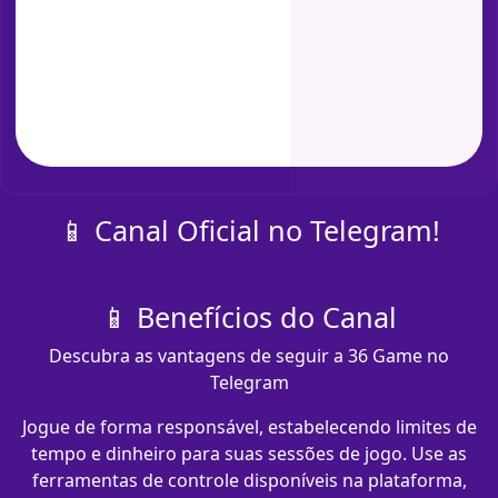
📱 Canal Oficial no Telegram!
📱 Benefícios do Canal
Descubra as vantagens de seguir a 36 Game no
Telegram
Jogue de forma responsável, estabelecendo limites de
tempo e dinheiro para suas sessões de jogo. Use as
ferramentas de controle disponíveis na plataforma,