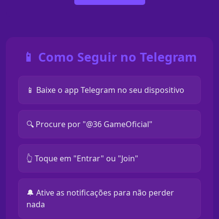
📱 Como Seguir no Telegram
📱 Baixe o app Telegram no seu dispositivo
🔍 Procure por "@36 GameOficial"
👆 Toque em "Entrar" ou "Join"
🔔 Ative as notificações para não perder
nada