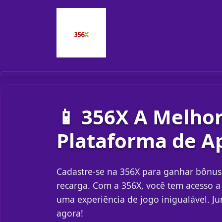
📱 356X A Melho
Plataforma de A
Cadastre-se na 356X para ganhar bônus
recarga. Com a 356X, você tem acesso a
uma experiência de jogo inigualável. J
agora!