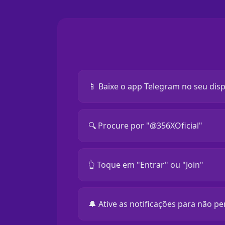
📱 Baixe o app Telegram no seu disp
🔍 Procure por "@356XOficial"
👆 Toque em "Entrar" ou "Join"
🔔 Ative as notificações para não p