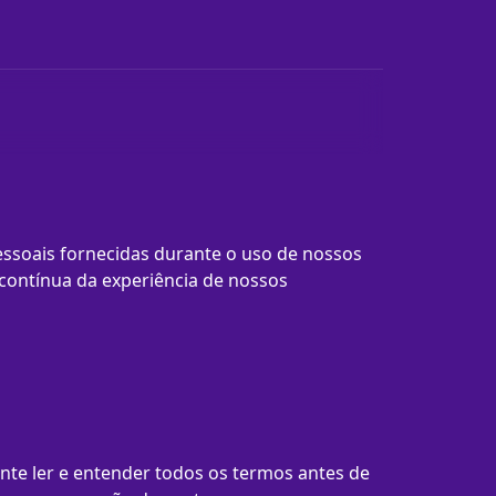
essoais fornecidas durante o uso de nossos
 contínua da experiência de nossos
nte ler e entender todos os termos antes de