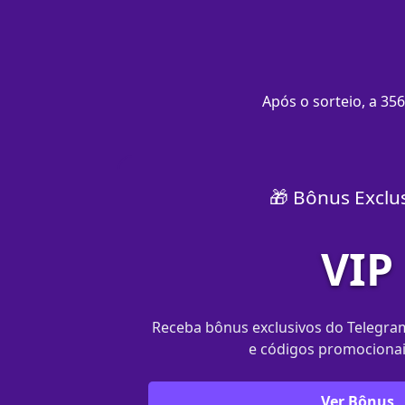
Após o sorteio, a 35
🎁 Bônus Exclu
VIP
Receba bônus exclusivos do Telegra
e códigos promocionai
Ver Bônus