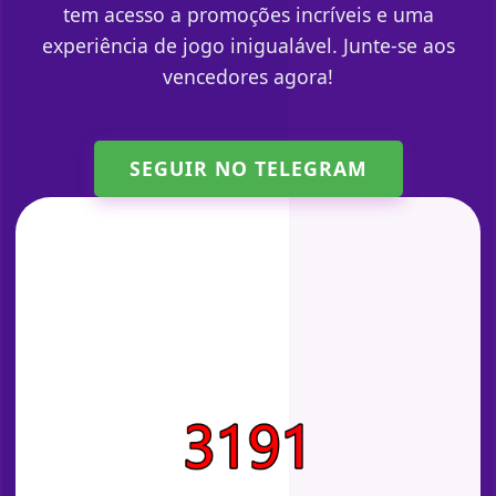
tem acesso a promoções incríveis e uma
experiência de jogo inigualável. Junte-se aos
vencedores agora!
SEGUIR NO TELEGRAM