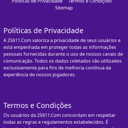
Políticas de Privacidade
Termos e Condições
Sitemap
Políticas de Privacidade
A 25611.Com valoriza a privacidade de seus usuários e
está empenhada em proteger todas as informações
pessoais fornecidas durante o uso de nossos canais de
comunicação. Todos os dados coletados são utilizados
exclusivamente para fins de melhoria contínua da
experiência de nossos jogadores.
Termos e Condições
Os usuários da 25611.Com concordam em respeitar
todas as regras e regulamentos estabelecidos. É