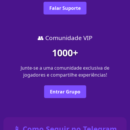
Falar Suporte
👥 Comunidade VIP
1000+
Junte-se a uma comunidade exclusiva de
jogadores e compartilhe experiências!
Entrar Grupo
📱 Como Seguir no Telegram