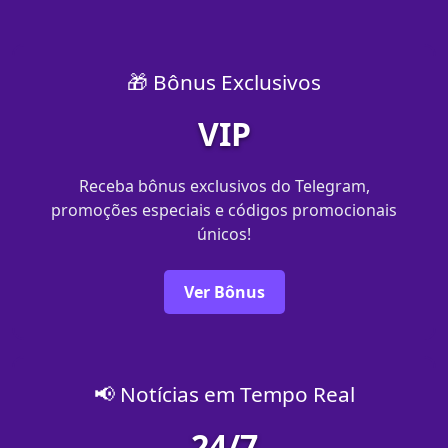
🎁 Bônus Exclusivos
VIP
Receba bônus exclusivos do Telegram,
promoções especiais e códigos promocionais
únicos!
Ver Bônus
📢 Notícias em Tempo Real
24/7