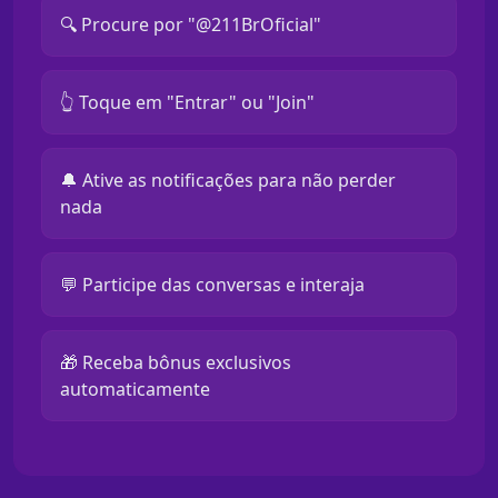
🔍 Procure por "@211BrOficial"
👆 Toque em "Entrar" ou "Join"
🔔 Ative as notificações para não perder
nada
💬 Participe das conversas e interaja
🎁 Receba bônus exclusivos
automaticamente