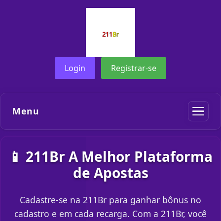
Login
Registrar-se
Menu
📱 211Br A Melhor Plataforma
de Apostas
Cadastre-se na 211Br para ganhar bônus no
cadastro e em cada recarga. Com a 211Br, você