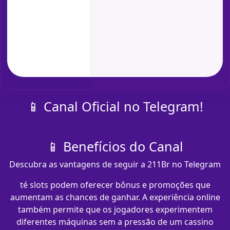
📱 Canal Oficial no Telegram!
📱 Benefícios do Canal
Descubra as vantagens de seguir a 211Br no Telegram
té slots podem oferecer bônus e promoções que
aumentam as chances de ganhar. A experiência online
também permite que os jogadores experimentem
diferentes máquinas sem a pressão de um cassino