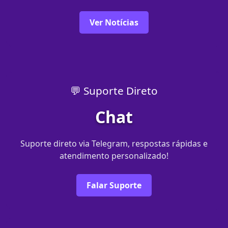
Ver Notícias
💬 Suporte Direto
Chat
Suporte direto via Telegram, respostas rápidas e
atendimento personalizado!
Falar Suporte