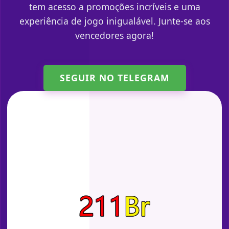
tem acesso a promoções incríveis e uma
experiência de jogo inigualável. Junte-se aos
vencedores agora!
SEGUIR NO TELEGRAM