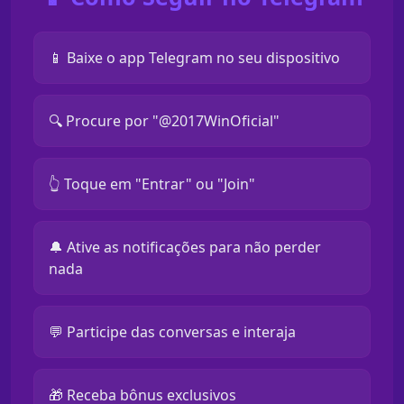
📱 Baixe o app Telegram no seu dispositivo
🔍 Procure por "@2017WinOficial"
👆 Toque em "Entrar" ou "Join"
🔔 Ative as notificações para não perder
nada
💬 Participe das conversas e interaja
🎁 Receba bônus exclusivos