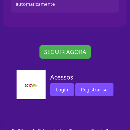
automaticamente
SEGUIR AGORA
Acessos
Login
Registrar-se