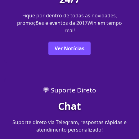
Fique por dentro de todas as novidades,
promoções e eventos da 2017Win em tempo
real!
Ver Notícias
💬 Suporte Direto
Chat
Suporte direto via Telegram, respostas rápidas e
atendimento personalizado!