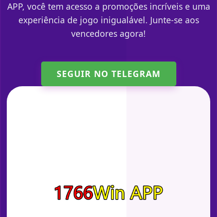
APP, você tem acesso a promoções incríveis e uma
experiência de jogo inigualável. Junte-se aos
vencedores agora!
SEGUIR NO TELEGRAM