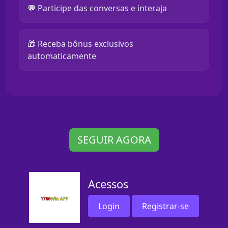
💬 Participe das conversas e interaja
🎁 Receba bônus exclusivos
automaticamente
SEGUIR AGORA
Acessos
Login
Registrar-se