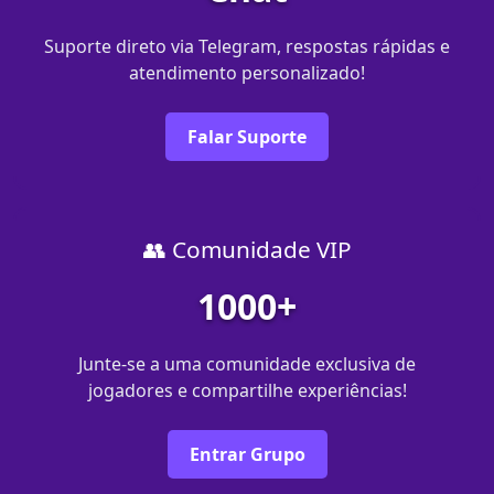
Suporte direto via Telegram, respostas rápidas e
atendimento personalizado!
Falar Suporte
👥 Comunidade VIP
1000+
Junte-se a uma comunidade exclusiva de
jogadores e compartilhe experiências!
Entrar Grupo