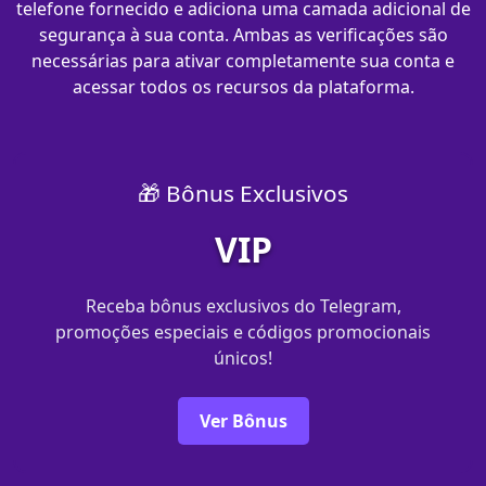
telefone fornecido e adiciona uma camada adicional de
segurança à sua conta. Ambas as verificações são
necessárias para ativar completamente sua conta e
acessar todos os recursos da plataforma.
🎁 Bônus Exclusivos
VIP
Receba bônus exclusivos do Telegram,
promoções especiais e códigos promocionais
únicos!
Ver Bônus