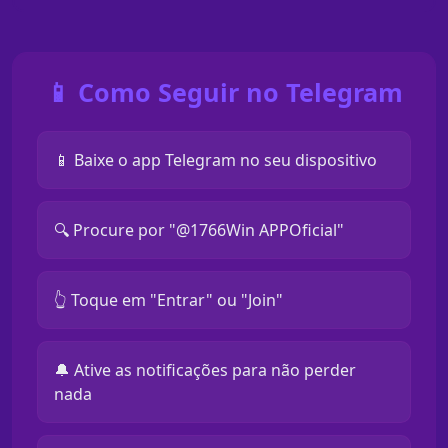
📱 Como Seguir no Telegram
📱 Baixe o app Telegram no seu dispositivo
🔍 Procure por "@1766Win APPOficial"
👆 Toque em "Entrar" ou "Join"
🔔 Ative as notificações para não perder
nada