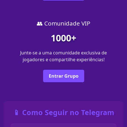
👥 Comunidade VIP
1000+
Junte-se a uma comunidade exclusiva de
jogadores e compartilhe experiências!
Entrar Grupo
📱 Como Seguir no Telegram