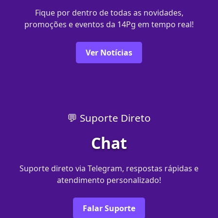
Fique por dentro de todas as novidades,
promoções e eventos da 14Pg em tempo real!
Ver Notícias
💬 Suporte Direto
Chat
Suporte direto via Telegram, respostas rápidas e
atendimento personalizado!
Falar Suporte