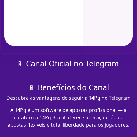
📱 Canal Oficial no Telegram!
📱 Benefícios do Canal
Descubra as vantagens de seguir a 14Pg no Telegram
A 14Pg é um software de apostas profissional — a
plataforma 14Pg Brasil oferece operação rápida,
apostas flexíveis e total liberdade para os jogadores.