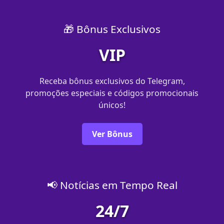
🎁 Bônus Exclusivos
VIP
Receba bônus exclusivos do Telegram,
promoções especiais e códigos promocionais
únicos!
Ver Bônus
📢 Notícias em Tempo Real
24/7