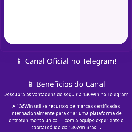
📱 Canal Oficial no Telegram!
📱 Benefícios do Canal
Descubra as vantagens de seguir a 136Win no Telegram
A 136Win utiliza recursos de marcas certificadas
internacionalmente para criar uma plataforma de
entretenimento única — com a equipe experiente e
capital sólido da 136Win Brasil .