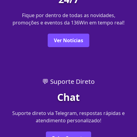
Fique por dentro de todas as novidades,
promoções e eventos da 136Win em tempo real!
Ver Notícias
💬 Suporte Direto
Chat
Suporte direto via Telegram, respostas rápidas e
atendimento personalizado!